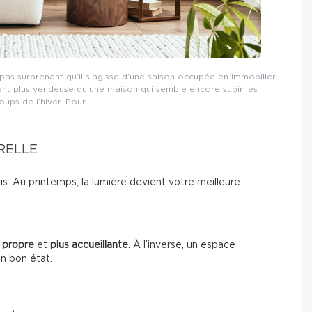
s surprenant qu’il s’agisse d’une saison occupée en immobilier.
ent plus vendeuse qu’une maison qui semble encore subir les
ups de l’hiver. Pour
URELLE
gris. Au printemps, la lumière devient votre meilleure
 propre
et
plus accueillante
. À l’inverse, un espace
en bon état.